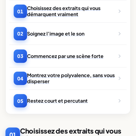
Choisissez des extraits qui vous
01
démarquent vraiment
Soignez l’image et le son
02
Commencez par une scène forte
03
Montrez votre polyvalence, sans vous
04
disperser
Restez court et percutant
05
Choisissez des extraits qui vous
01