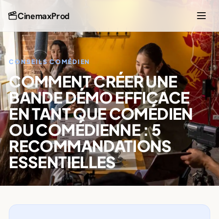
CinemaxProd
CONSEILS COMÉDIEN
COMMENT CRÉER UNE
BANDE DÉMO EFFICACE
EN TANT QUE COMÉDIEN
OU COMÉDIENNE : 5
RECOMMANDATIONS
ESSENTIELLES