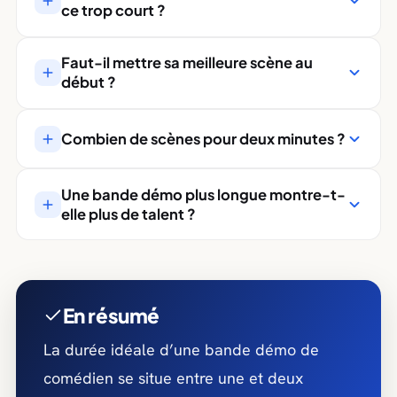
ce trop court ?
Non, si elle est forte. Mieux vaut trente
Faut-il mettre sa meilleure scène au
secondes percutantes que trois minutes
début ?
qui traînent. Une démo courte et
Oui, sans hésiter. On juge votre démo dès
marquante vaut toujours mieux qu’une
Combien de scènes pour deux minutes ?
les premières secondes : votre scène la
longue remplie de scènes moyennes.
plus forte doit ouvrir, pas conclure.
En général deux à quatre scènes, selon leur
Une bande démo plus longue montre-t-
longueur. L’important est la variété des
elle plus de talent ?
registres, pas le nombre.
Non. La longueur ne prouve rien, c’est
l’impact qui compte. Une démo concise et
bien rythmée est presque toujours plus
En résumé
convaincante.
La durée idéale d’une bande démo de
comédien se situe entre une et deux