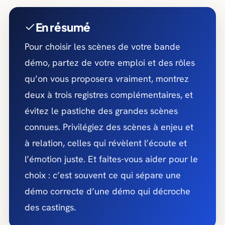
en fonction de votre typage et des
en avant.
registres à montrer. Beaucoup de
En résumé
comédiens n’arrivent pas avec un texte :
Pour choisir les scènes de votre bande
on construit les scènes ensemble.
démo, partez de votre emploi et des rôles
qu’on vous proposera vraiment, montrez
deux à trois registres complémentaires, et
évitez le pastiche des grandes scènes
connues. Privilégiez des scènes à enjeu et
à relation, celles qui révèlent l’écoute et
l’émotion juste. Et faites-vous aider pour le
choix : c’est souvent ce qui sépare une
démo correcte d’une démo qui décroche
des castings.