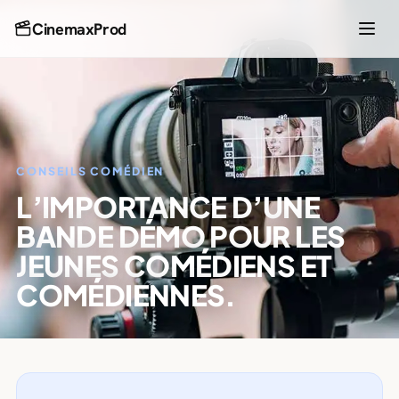
CinemaxProd
CONSEILS COMÉDIEN
L’IMPORTANCE D’UNE
BANDE DÉMO POUR LES
JEUNES COMÉDIENS ET
COMÉDIENNES.